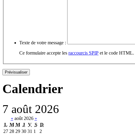
Texte de votre message :
Ce formulaire accepte les
raccourcis SPIP
et le code HTML. P
Calendrier
7
août
2026
«
août 2026
»
L
M
M
J
V
S
D
27
28
29
30
31
1
2